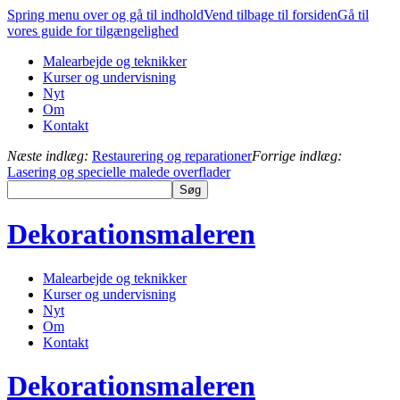
Spring menu over og gå til indhold
Vend tilbage til forsiden
Gå til
vores guide for tilgængelighed
Malearbejde og teknikker
Kurser og undervisning
Nyt
Om
Kontakt
Næste indlæg:
Restaurering og reparationer
Forrige indlæg:
Lasering og specielle malede overflader
Dekorationsmaleren
Malearbejde og teknikker
Kurser og undervisning
Nyt
Om
Kontakt
Dekorationsmaleren