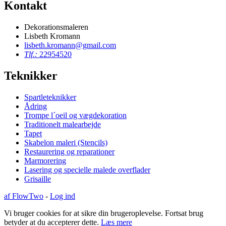
Kontakt
Dekorationsmaleren
Lisbeth Kromann
lisbeth.kromann@gmail.com
Tlf.:
22954520
Teknikker
Spartleteknikker
Ådring
Trompe l´oeil og vægdekoration
Traditionelt malearbejde
Tapet
Skabelon maleri (Stencils)
Restaurering og reparationer
Marmorering
Lasering og specielle malede overflader
Grisaille
af FlowTwo
-
Log ind
Vi bruger cookies for at sikre din brugeroplevelse. Fortsat brug
betyder at du accepterer dette.
Læs mere